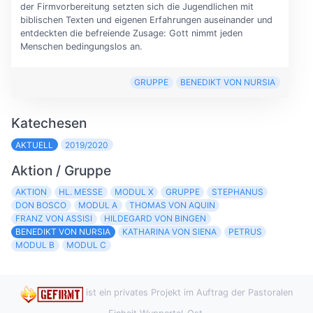
der Firmvorbereitung setzten sich die Jugendlichen mit
biblischen Texten und eigenen Erfahrungen auseinander und
entdeckten die befreiende Zusage: Gott nimmt jeden
Menschen bedingungslos an.
GRUPPE
BENEDIKT VON NURSIA
Katechesen
AKTUELL
2019/2020
Aktion / Gruppe
AKTION
HL. MESSE
MODUL X
GRUPPE
STEPHANUS
DON BOSCO
MODUL A
THOMAS VON AQUIN
FRANZ VON ASSISI
HILDEGARD VON BINGEN
BENEDIKT VON NURSIA
KATHARINA VON SIENA
PETRUS
MODUL B
MODUL C
ist ein privates Projekt im Auftrag der Pastoralen