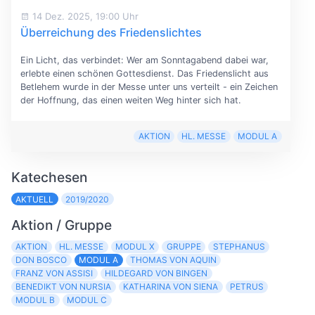
14 Dez. 2025, 19:00 Uhr
Überreichung des Friedenslichtes
Ein Licht, das verbindet: Wer am Sonntagabend dabei war,
erlebte einen schönen Gottesdienst. Das Friedenslicht aus
Betlehem wurde in der Messe unter uns verteilt - ein Zeichen
der Hoffnung, das einen weiten Weg hinter sich hat.
AKTION
HL. MESSE
MODUL A
Katechesen
AKTUELL
2019/2020
Aktion / Gruppe
AKTION
HL. MESSE
MODUL X
GRUPPE
STEPHANUS
DON BOSCO
MODUL A
THOMAS VON AQUIN
FRANZ VON ASSISI
HILDEGARD VON BINGEN
BENEDIKT VON NURSIA
KATHARINA VON SIENA
PETRUS
MODUL B
MODUL C