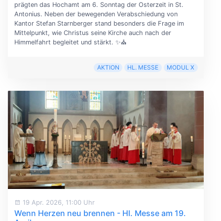
prägten das Hochamt am 6. Sonntag der Osterzeit in St.
Antonius. Neben der bewegenden Verabschiedung von
Kantor Stefan Starnberger stand besonders die Frage im
Mittelpunkt, wie Christus seine Kirche auch nach der
Himmelfahrt begleitet und stärkt. ✨⛪
AKTION
HL. MESSE
MODUL X
19 Apr. 2026, 11:00 Uhr
Wenn Herzen neu brennen - Hl. Messe am 19.