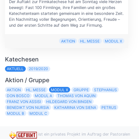
Der Auftakt zur Firmkatechese hat am Sonntag viele Herzen
bewegt: Fast 100 Firmlinge, ihre Familien und ein großes
Katechetenteam starteten gemeinsam in eine besondere Zeit.
Ein Nachmittag voller Begegnungen, Orientierung, Freude –
und der ersten Schritte auf dem Weg zur Firmung.
AKTION
HL. MESSE
MODUL X
Katechesen
AKTUELL
2019/2020
Aktion / Gruppe
AKTION
HL. MESSE
MODUL X
GRUPPE
STEPHANUS
DON BOSCO
MODUL A
THOMAS VON AQUIN
FRANZ VON ASSISI
HILDEGARD VON BINGEN
BENEDIKT VON NURSIA
KATHARINA VON SIENA
PETRUS
MODUL B
MODUL C
ist ein privates Projekt im Auftrag der Pastoralen