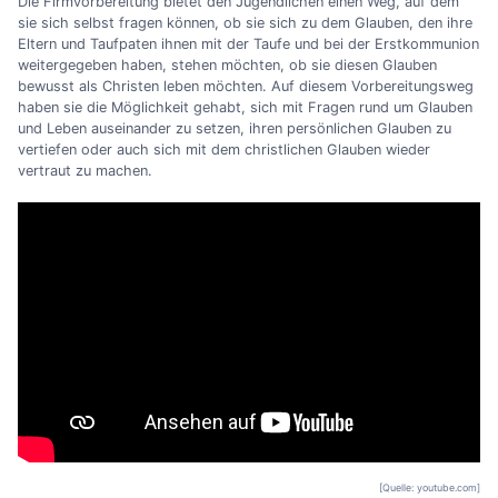
Die Firmvorbereitung bietet den Jugendlichen einen Weg, auf dem
sie sich selbst fragen können, ob sie sich zu dem Glauben, den ihre
Eltern und Taufpaten ihnen mit der Taufe und bei der Erstkommunion
weitergegeben haben, stehen möchten, ob sie diesen Glauben
bewusst als Christen leben möchten. Auf diesem Vorbereitungsweg
haben sie die Möglichkeit gehabt, sich mit Fragen rund um Glauben
und Leben auseinander zu setzen, ihren persönlichen Glauben zu
vertiefen oder auch sich mit dem christlichen Glauben wieder
vertraut zu machen.
[Quelle: youtube.com]