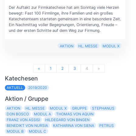
Der Auftakt zur Firmkatechese hat am Sonntag viele Herzen
bewegt: Fast 100 Firmlinge, ihre Familien und ein großes
Katechetenteam starteten gemeinsam in eine besondere Zeit.
Ein Nachmittag voller Begegnungen, Orientierung, Freude –
und der ersten Schritte auf dem Weg zur Firmung.
AKTION
HL. MESSE
MODUL X
«
1
2
3
4
»
Katechesen
AKTUELL
2019/2020
Aktion / Gruppe
AKTION
HL. MESSE
MODUL X
GRUPPE
STEPHANUS
DON BOSCO
MODUL A
THOMAS VON AQUIN
FRANZ VON ASSISI
HILDEGARD VON BINGEN
BENEDIKT VON NURSIA
KATHARINA VON SIENA
PETRUS
MODUL B
MODUL C