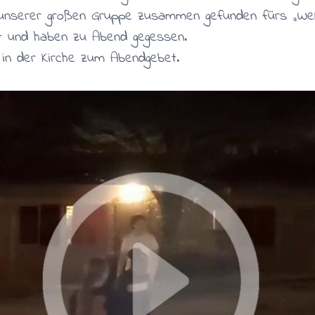
 unserer großen Gruppe zusammen gefunden fürs „Wel
it und haben zu Abend gegessen.
in der Kirche zum Abendgebet.