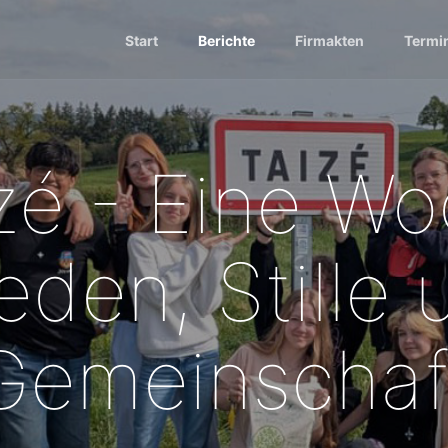
Start
Berichte
Firmakten
Termi
zé - Eine W
eden, Stille
Gemeinschaf