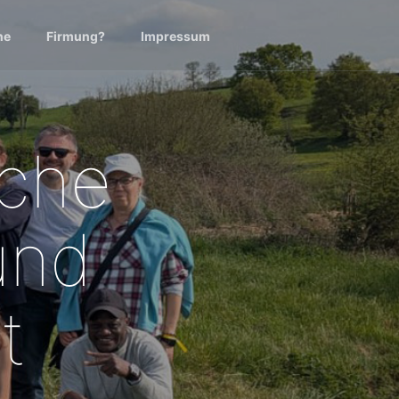
ne
Firmung?
Impressum
oche
 und
t